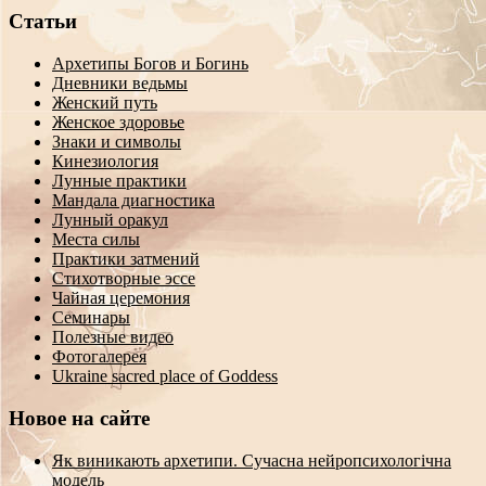
Статьи
Архетипы Богов и Богинь
Дневники ведьмы
Женский путь
Женское здоровье
Знаки и символы
Кинезиология
Лунные практики
Мандала диагностика
Лунный оракул
Места силы
Практики затмений
Стихотворные эссе
Чайная церемония
Семинары
Полезные видео
Фотогалерея
Ukraine sacred place of Goddess
Новое на сайте
Як виникають архетипи. Сучасна нейропсихологічна
модель