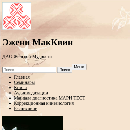
Эжени МакКвин
ДAO Женской Мудрости
Меню
Search
for:
Перейти
Главная
к
Семинары
содержанию
Книги
Аудиомедитации
Мандала диагностика МАРИ ТЕСТ
Коррекционная кинезиология
Расписание