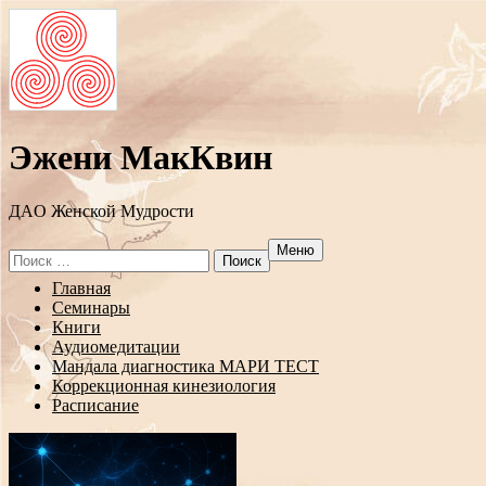
Эжени МакКвин
ДAO Женской Мудрости
Меню
Search
for:
Перейти
Главная
к
Семинары
содержанию
Книги
Аудиомедитации
Мандала диагностика МАРИ ТЕСТ
Коррекционная кинезиология
Расписание