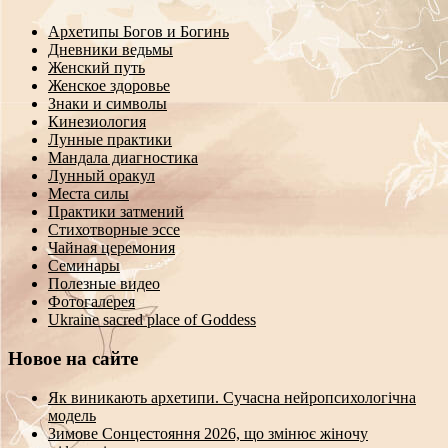
Архетипы Богов и Богинь
Дневники ведьмы
Женский путь
Женское здоровье
Знаки и символы
Кинезиология
Лунные практики
Мандала диагностика
Лунный оракул
Места силы
Практики затмений
Стихотворные эссе
Чайная церемония
Семинары
Полезные видео
Фотогалерея
Ukraine sacred place of Goddess
Новое на сайте
Як виникають архетипи. Сучасна нейропсихологічна
модель
Зимове Сонцестояння 2026, що змінює жіночу