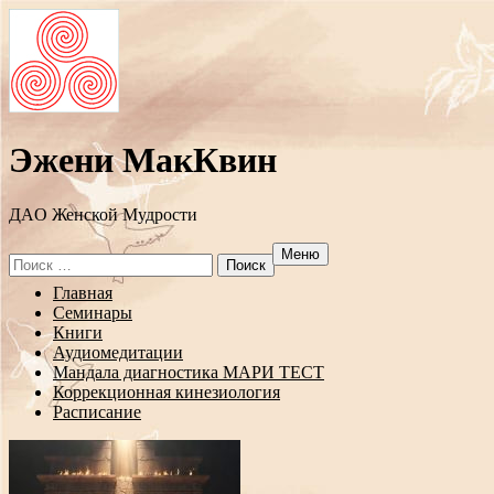
Эжени МакКвин
ДAO Женской Мудрости
Меню
Search
for:
Перейти
Главная
к
Семинары
содержанию
Книги
Аудиомедитации
Мандала диагностика МАРИ ТЕСТ
Коррекционная кинезиология
Расписание