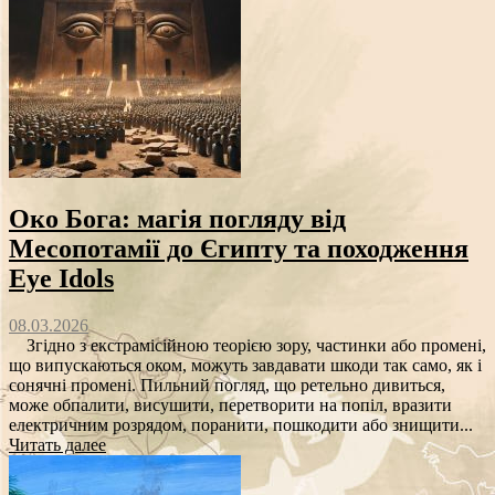
Око Бога: магія погляду від
Месопотамії до Єгипту та походження
Eye Idols
08.03.2026
Згідно з екстрамісійною теорією зору, частинки або промені,
що випускаються оком, можуть завдавати шкоди так само, як і
сонячні промені. Пильний погляд, що ретельно дивиться,
може обпалити, висушити, перетворити на попіл, вразити
електричним розрядом, поранити, пошкодити або знищити...
Читать далее