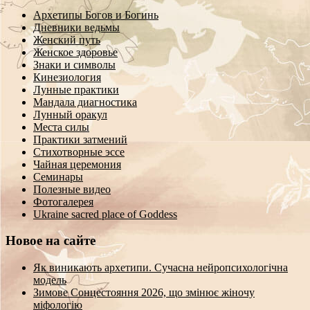
Архетипы Богов и Богинь
Дневники ведьмы
Женский путь
Женское здоровье
Знаки и символы
Кинезиология
Лунные практики
Мандала диагностика
Лунный оракул
Места силы
Практики затмений
Стихотворные эссе
Чайная церемония
Семинары
Полезные видео
Фотогалерея
Ukraine sacred place of Goddess
Новое на сайте
Як виникають архетипи. Сучасна нейропсихологічна
модель
Зимове Сонцестояння 2026, що змінює жіночу
міфологію