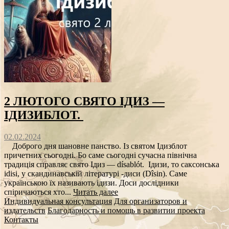
2 ЛЮТОГО СВЯТО ІДИЗ —
ІДИЗИБЛОТ.
02.02.2024
Доброго дня шановне панство. Із святом Ідизблот
причетних сьогодні. Бо саме сьогодні сучасна північна
традиція справляє свято Ідиз — dísablót. Ідизи, то саксонська
idisi, у скандинавській літературі -диси (Dîsin). Саме
українською їх називають ідизи. Доси дослідники
спіричаються хто...
Читать далее
Индивидуальная консультация
Для организаторов и
издательств
Благодарность и помощь в развитии проекта
Контакты