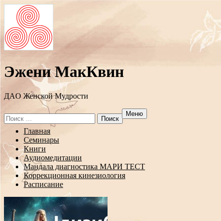
Эжени МакКвин
ДAO Женской Мудрости
Меню
Search
for:
Перейти
Главная
к
Семинары
содержанию
Книги
Аудиомедитации
Мандала диагностика МАРИ ТЕСТ
Коррекционная кинезиология
Расписание