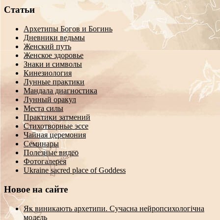
Статьи
Архетипы Богов и Богинь
Дневники ведьмы
Женский путь
Женское здоровье
Знаки и символы
Кинезиология
Лунные практики
Мандала диагностика
Лунный оракул
Места силы
Практики затмений
Стихотворные эссе
Чайная церемония
Семинары
Полезные видео
Фотогалерея
Ukraine sacred place of Goddess
Новое на сайте
Як виникають архетипи. Сучасна нейропсихологічна
модель