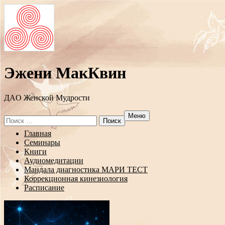
Эжени МакКвин
ДAO Женской Мудрости
Меню
Search
for:
Перейти
Главная
к
Семинары
содержанию
Книги
Аудиомедитации
Мандала диагностика МАРИ ТЕСТ
Коррекционная кинезиология
Расписание