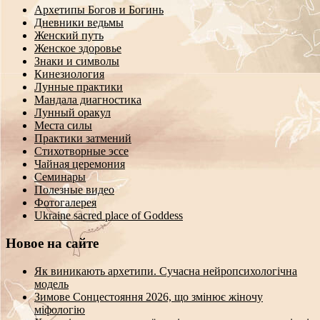
Архетипы Богов и Богинь
Дневники ведьмы
Женский путь
Женское здоровье
Знаки и символы
Кинезиология
Лунные практики
Мандала диагностика
Лунный оракул
Места силы
Практики затмений
Стихотворные эссе
Чайная церемония
Семинары
Полезные видео
Фотогалерея
Ukraine sacred place of Goddess
Новое на сайте
Як виникають архетипи. Сучасна нейропсихологічна
модель
Зимове Сонцестояння 2026, що змінює жіночу
міфологію