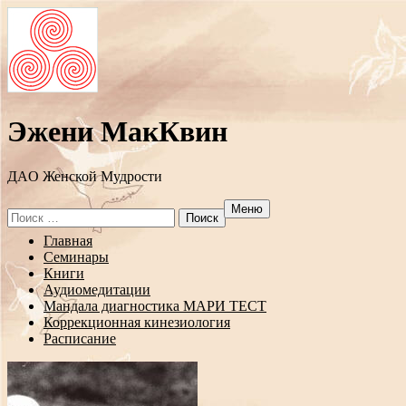
Эжени МакКвин
ДAO Женской Мудрости
Меню
Search
for:
Перейти
Главная
к
Семинары
содержанию
Книги
Аудиомедитации
Мандала диагностика МАРИ ТЕСТ
Коррекционная кинезиология
Расписание