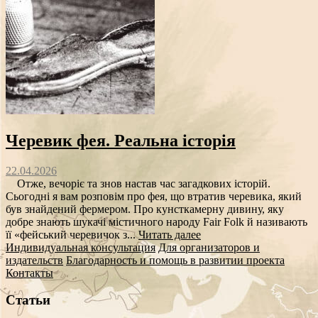
Черевик фея. Реальна історія
22.04.2026
Отже, вечоріє та знов настав час загадкових історій.
Сьогодні я вам розповім про фея, що втратив черевика, який
був знайдений фермером. Про кунсткамерну дивину, яку
добре знають шукачі містичного народу Fair Folk й називають
її «фейський черевичок з...
Читать далее
Индивидуальная консультация
Для организаторов и
издательств
Благодарность и помощь в развитии проекта
Контакты
Статьи