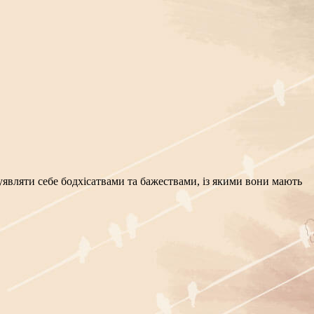
ь уявляти себе бодхісатвами та бажествами, із якими вони мають