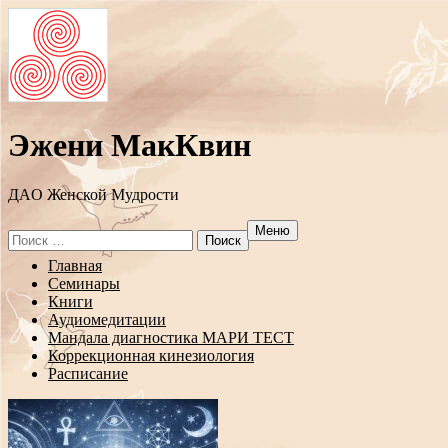
Эжени МакКвин
ДAO Женской Мудрости
Меню
Search
for:
Перейти
Главная
к
Семинары
содержанию
Книги
Аудиомедитации
Мандала диагностика МАРИ ТЕСТ
Коррекционная кинезиология
Расписание