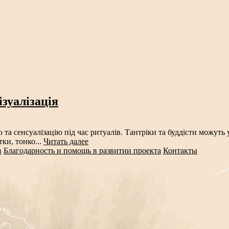
зуалізація
ю та сенсуалізацію під час ритуалів. Тантріки та буддісти можут
ки, тонко...
Читать далее
в
Благодарность и помощь в развитии проекта
Контакты