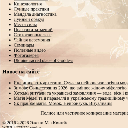
Кинезиология
Лунные практики
Мандала диагностика
Лунный оракул
Места силы
Практики затмений
Стихотворные эссе
Чайная церемония
Семинары
Полезные видео
Фотогалерея
Ukraine sacred place of Goddess
Новое на сайте
Як виникають архетипи. Сучасна нейропсихологічна мод
Зимове Сонцестояння 2026, що змінює жіночу міфологію
Хетські ритуали та українські замовляння — вода, віск і 
Магія Медеї та її паралеллі в українському традиційному 
Як працює магія. Мозок. Нейронаука. Візуалізація
Полное или частичное копирование материа
© 2016 - 2026 Эжени МакКвин®
WEB
-
ITKIN.studio