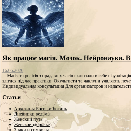
Як працює магія. Мозок. Нейронаука. Ві
16.06.2026
Магія та релігія з прадавніх часів включали в себе візуалізаці
злітися під час практики. Окультисти та чаклуни уявляють печат
Индивидуальная консультация
Для организаторов и издательст
Статьи
Архетипы Богов и Богинь
Дневники ведьмы
Женский путь
Женское здоровье
Знаки и символы