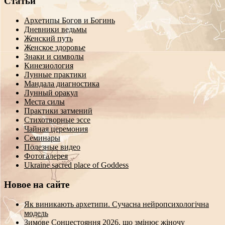
Статьи
Архетипы Богов и Богинь
Дневники ведьмы
Женский путь
Женское здоровье
Знаки и символы
Кинезиология
Лунные практики
Мандала диагностика
Лунный оракул
Места силы
Практики затмений
Стихотворные эссе
Чайная церемония
Семинары
Полезные видео
Фотогалерея
Ukraine sacred place of Goddess
Новое на сайте
Як виникають архетипи. Сучасна нейропсихологічна
модель
Зимове Сонцестояння 2026, що змінює жіночу