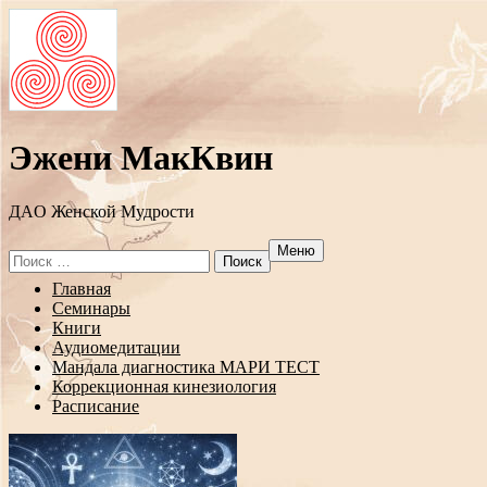
Эжени МакКвин
ДAO Женской Мудрости
Меню
Search
for:
Перейти
Главная
к
Семинары
содержанию
Книги
Аудиомедитации
Мандала диагностика МАРИ ТЕСТ
Коррекционная кинезиология
Расписание