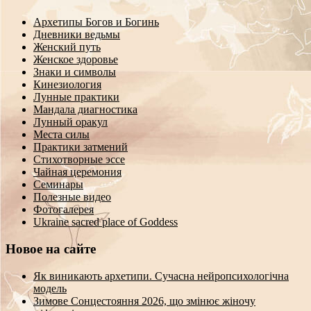
Архетипы Богов и Богинь
Дневники ведьмы
Женский путь
Женское здоровье
Знаки и символы
Кинезиология
Лунные практики
Мандала диагностика
Лунный оракул
Места силы
Практики затмений
Стихотворные эссе
Чайная церемония
Семинары
Полезные видео
Фотогалерея
Ukraine sacred place of Goddess
Новое на сайте
Як виникають архетипи. Сучасна нейропсихологічна
модель
Зимове Сонцестояння 2026, що змінює жіночу