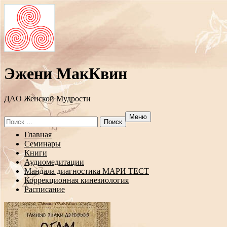
Эжени МакКвин
ДAO Женской Мудрости
Меню
Search
for:
Перейти
Главная
к
Семинары
содержанию
Книги
Аудиомедитации
Мандала диагностика МАРИ ТЕСТ
Коррекционная кинезиология
Расписание