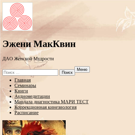
Эжени МакКвин
ДAO Женской Мудрости
Меню
Search
for:
Перейти
Главная
к
Семинары
содержанию
Книги
Аудиомедитации
Мандала диагностика МАРИ ТЕСТ
Коррекционная кинезиология
Расписание