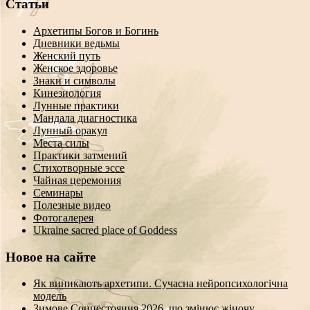
Статьи
Архетипы Богов и Богинь
Дневники ведьмы
Женский путь
Женское здоровье
Знаки и символы
Кинезиология
Лунные практики
Мандала диагностика
Лунный оракул
Места силы
Практики затмений
Стихотворные эссе
Чайная церемония
Семинары
Полезные видео
Фотогалерея
Ukraine sacred place of Goddess
Новое на сайте
Як виникають архетипи. Сучасна нейропсихологічна
модель
Зимове Сонцестояння 2026, що змінює жіночу