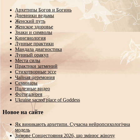
Архетипы Богов и Богинь
Дневники ведьмы
Женский путь
Женское здоровье
Знаки и символы
Кинезиология
Лунные практики
Мандала диагностика
Лунный оракул
Места силы
Практики затмений
Стихотворные эссе
Чайная церемония
Семинары
Полезные видео
Фотогалерея
Ukraine sacred place of Goddess
Новое на сайте
Як виникають архетипи. Сучасна нейропсихологічна
модель
Зимове Сонцестояння 2026, що змінює жіночу