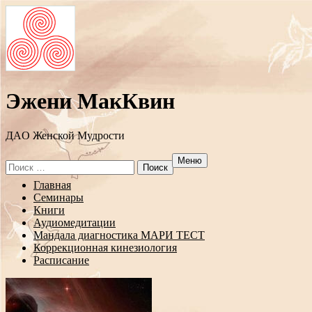
Эжени МакКвин
ДAO Женской Мудрости
Меню
Search
for:
Перейти
Главная
к
Семинары
содержанию
Книги
Аудиомедитации
Мандала диагностика МАРИ ТЕСТ
Коррекционная кинезиология
Расписание