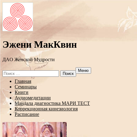
Эжени МакКвин
ДAO Женской Мудрости
Меню
Search
for:
Перейти
Главная
к
Семинары
содержанию
Книги
Аудиомедитации
Мандала диагностика МАРИ ТЕСТ
Коррекционная кинезиология
Расписание