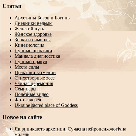
Статьи
Архетипы Богов и Богинь
Дневники ведьмы
Женский путь
Женское здоровье
Знаки и символы
Кинезиология
Лунные практики
Мандала диагностика
Лунный оракул
Места силы
Практики затмений
Стихотворные эссе
Чайная церемония
Семинары
Полезные видео
Фотогалерея
Ukraine sacred place of Goddess
Новое на сайте
Як виникають архетипи. Сучасна нейропсихологічна
модель