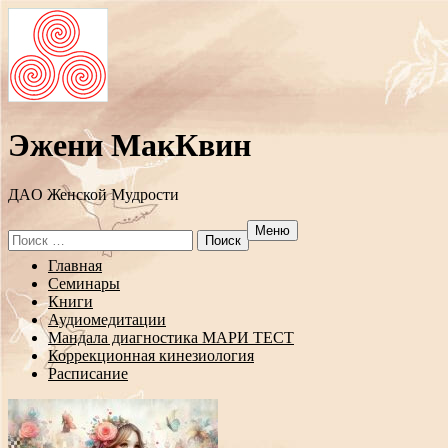
Эжени МакКвин
ДAO Женской Мудрости
Меню
Search
for:
Перейти
Главная
к
Семинары
содержанию
Книги
Аудиомедитации
Мандала диагностика МАРИ ТЕСТ
Коррекционная кинезиология
Расписание