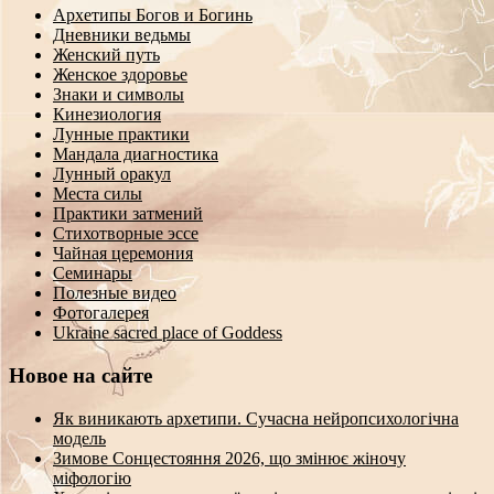
Архетипы Богов и Богинь
Дневники ведьмы
Женский путь
Женское здоровье
Знаки и символы
Кинезиология
Лунные практики
Мандала диагностика
Лунный оракул
Места силы
Практики затмений
Стихотворные эссе
Чайная церемония
Семинары
Полезные видео
Фотогалерея
Ukraine sacred place of Goddess
Новое на сайте
Як виникають архетипи. Сучасна нейропсихологічна
модель
Зимове Сонцестояння 2026, що змінює жіночу
міфологію