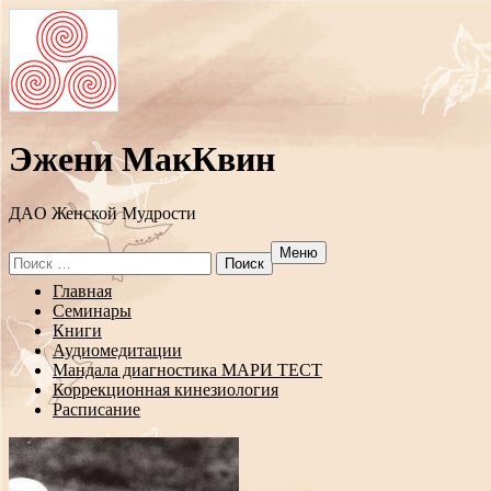
Эжени МакКвин
ДAO Женской Мудрости
Меню
Search
for:
Перейти
Главная
к
Семинары
содержанию
Книги
Аудиомедитации
Мандала диагностика МАРИ ТЕСТ
Коррекционная кинезиология
Расписание