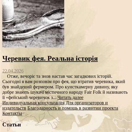
Черевик фея. Реальна історія
22.04.2026
Отже, вечоріє та знов настав час загадкових історій.
Сьогодні я вам розповім про фея, що втратив черевика, який
був знайдений фермером. Про кунсткамерну дивину, яку
добре знають шукачі містичного народу Fair Folk й називають
її «фейський черевичок з...
Читать далее
Индивидуальная консультация
Для организаторов и
издательств
Благодарность и помощь в развитии проекта
Контакты
Статьи