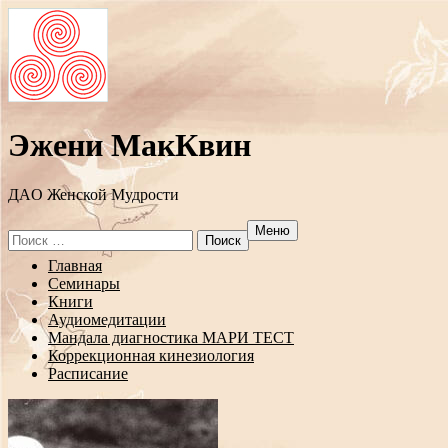
Эжени МакКвин
ДAO Женской Мудрости
Меню
Search
for:
Перейти
Главная
к
Семинары
содержанию
Книги
Аудиомедитации
Мандала диагностика МАРИ ТЕСТ
Коррекционная кинезиология
Расписание