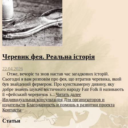
Черевик фея. Реальна історія
22.04.2026
Отже, вечоріє та знов настав час загадкових історій.
Сьогодні я вам розповім про фея, що втратив черевика, який
був знайдений фермером. Про кунсткамерну дивину, яку
добре знають шукачі містичного народу Fair Folk й називають
її «фейський черевичок з...
Читать далее
Индивидуальная консультация
Для организаторов и
издательств
Благодарность и помощь в развитии проекта
Контакты
Статьи