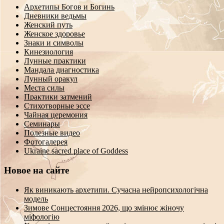
Архетипы Богов и Богинь
Дневники ведьмы
Женский путь
Женское здоровье
Знаки и символы
Кинезиология
Лунные практики
Мандала диагностика
Лунный оракул
Места силы
Практики затмений
Стихотворные эссе
Чайная церемония
Семинары
Полезные видео
Фотогалерея
Ukraine sacred place of Goddess
Новое на сайте
Як виникають архетипи. Сучасна нейропсихологічна
модель
Зимове Сонцестояння 2026, що змінює жіночу
міфологію