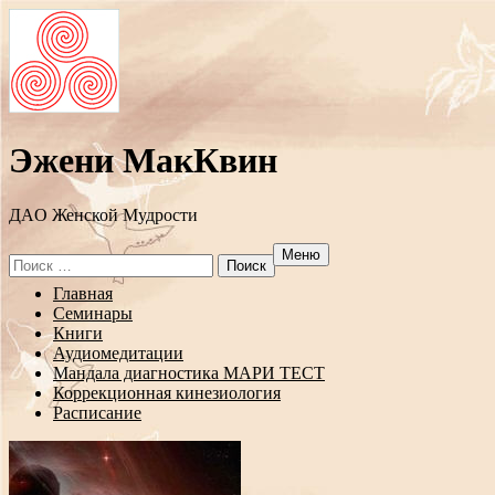
Эжени МакКвин
ДAO Женской Мудрости
Меню
Search
for:
Перейти
Главная
к
Семинары
содержанию
Книги
Аудиомедитации
Мандала диагностика МАРИ ТЕСТ
Коррекционная кинезиология
Расписание