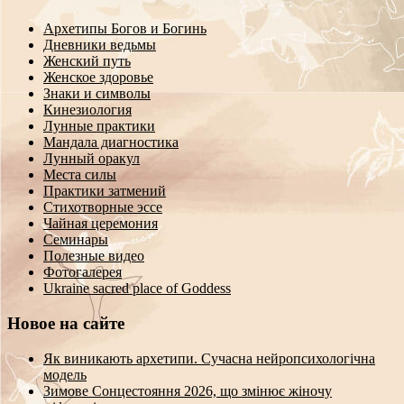
Архетипы Богов и Богинь
Дневники ведьмы
Женский путь
Женское здоровье
Знаки и символы
Кинезиология
Лунные практики
Мандала диагностика
Лунный оракул
Места силы
Практики затмений
Стихотворные эссе
Чайная церемония
Семинары
Полезные видео
Фотогалерея
Ukraine sacred place of Goddess
Новое на сайте
Як виникають архетипи. Сучасна нейропсихологічна
модель
Зимове Сонцестояння 2026, що змінює жіночу