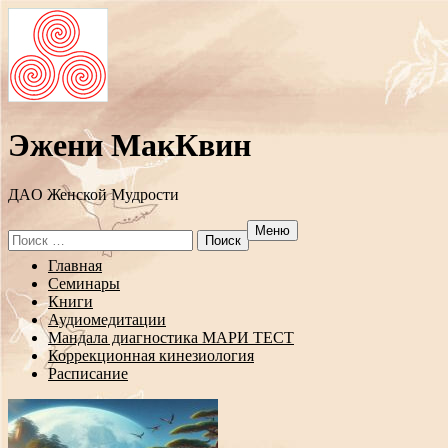
Эжени МакКвин
ДAO Женской Мудрости
Меню
Search
for:
Перейти
Главная
к
Семинары
содержанию
Книги
Аудиомедитации
Мандала диагностика МАРИ ТЕСТ
Коррекционная кинезиология
Расписание