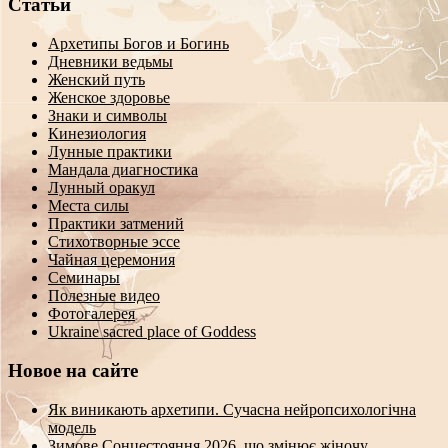
Статьи
Архетипы Богов и Богинь
Дневники ведьмы
Женский путь
Женское здоровье
Знаки и символы
Кинезиология
Лунные практики
Мандала диагностика
Лунный оракул
Места силы
Практики затмений
Стихотворные эссе
Чайная церемония
Семинары
Полезные видео
Фотогалерея
Ukraine sacred place of Goddess
Новое на сайте
Як виникають архетипи. Сучасна нейропсихологічна
модель
Зимове Сонцестояння 2026, що змінює жіночу