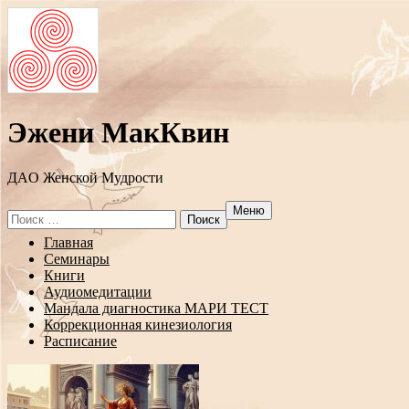
Эжени МакКвин
ДAO Женской Мудрости
Меню
Search
for:
Перейти
Главная
к
Семинары
содержанию
Книги
Аудиомедитации
Мандала диагностика МАРИ ТЕСТ
Коррекционная кинезиология
Расписание