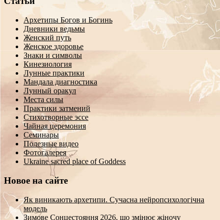
Статьи
Архетипы Богов и Богинь
Дневники ведьмы
Женский путь
Женское здоровье
Знаки и символы
Кинезиология
Лунные практики
Мандала диагностика
Лунный оракул
Места силы
Практики затмений
Стихотворные эссе
Чайная церемония
Семинары
Полезные видео
Фотогалерея
Ukraine sacred place of Goddess
Новое на сайте
Як виникають архетипи. Сучасна нейропсихологічна
модель
Зимове Сонцестояння 2026, що змінює жіночу