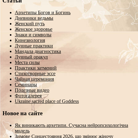
Статьи
Архетипы Богов и Богинь
Дневники ведьмы
Женский путь
Женское здоровье
Знаки и символы
Кинезиология
Лунные практики
Мандала диагностика
Лунный оракул
Места силы
Практики затмений
Стихотворные эссе
Чайная церемония
Семинары
Полезные видео
Фотогалерея
Ukraine sacred place of Goddess
Новое на сайте
Як виникають архетипи. Сучасна нейропсихологічна
модель
Зимове Сонцестояння 2026, що змінює жіночу