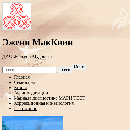
Эжени МакКвин
ДAO Женской Мудрости
Меню
Search
for:
Перейти
Главная
к
Семинары
содержанию
Книги
Аудиомедитации
Мандала диагностика МАРИ ТЕСТ
Коррекционная кинезиология
Расписание