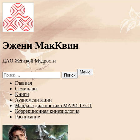
Эжени МакКвин
ДAO Женской Мудрости
Меню
Search
for:
Перейти
Главная
к
Семинары
содержанию
Книги
Аудиомедитации
Мандала диагностика МАРИ ТЕСТ
Коррекционная кинезиология
Расписание