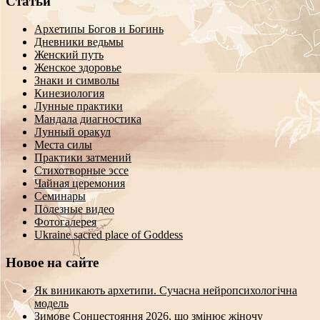
Статьи
Архетипы Богов и Богинь
Дневники ведьмы
Женский путь
Женское здоровье
Знаки и символы
Кинезиология
Лунные практики
Мандала диагностика
Лунный оракул
Места силы
Практики затмений
Стихотворные эссе
Чайная церемония
Семинары
Полезные видео
Фотогалерея
Ukraine sacred place of Goddess
Новое на сайте
Як виникають архетипи. Сучасна нейропсихологічна
модель
Зимове Сонцестояння 2026, що змінює жіночу