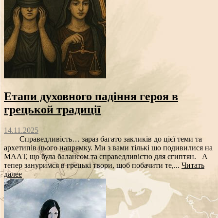
Етапи духовного падіння героя в
грецькой традиції
14.11.2025
Справедливість… зараз багато закликів до цієї теми та
архетипів цього напрямку. Ми з вами тількі шо подивилися на
МААТ, що була балансом та справедливістю для єгиптян. А
тепер зануримся в грецькі твори, щоб побачити те,...
Читать
далее