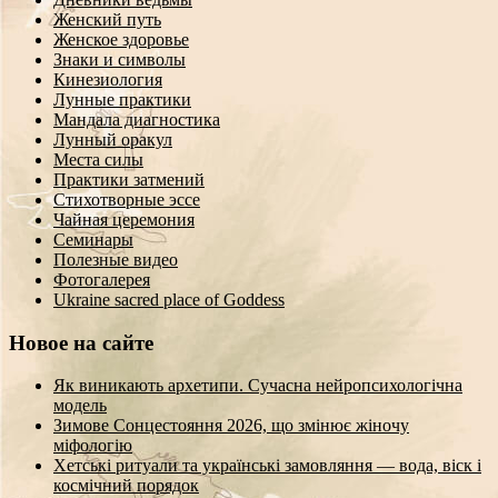
Женский путь
Женское здоровье
Знаки и символы
Кинезиология
Лунные практики
Мандала диагностика
Лунный оракул
Места силы
Практики затмений
Стихотворные эссе
Чайная церемония
Семинары
Полезные видео
Фотогалерея
Ukraine sacred place of Goddess
Новое на сайте
Як виникають архетипи. Сучасна нейропсихологічна
модель
Зимове Сонцестояння 2026, що змінює жіночу
міфологію
Хетські ритуали та українські замовляння — вода, віск і
космічний порядок