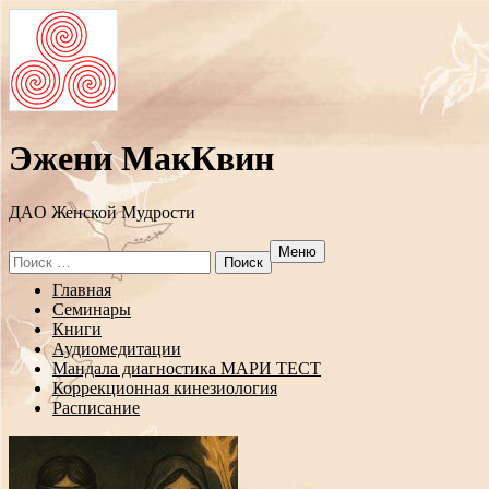
Эжени МакКвин
ДAO Женской Мудрости
Меню
Search
for:
Перейти
Главная
к
Семинары
содержанию
Книги
Аудиомедитации
Мандала диагностика МАРИ ТЕСТ
Коррекционная кинезиология
Расписание