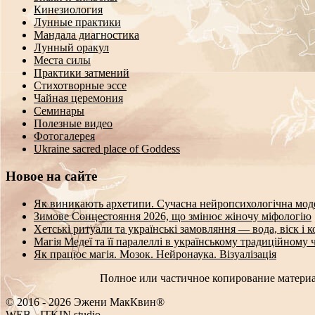
Кинезиология
Лунные практики
Мандала диагностика
Лунный оракул
Места силы
Практики затмений
Стихотворные эссе
Чайная церемония
Семинары
Полезные видео
Фотогалерея
Ukraine sacred place of Goddess
Новое на сайте
Як виникають архетипи. Сучасна нейропсихологічна мод
Зимове Сонцестояння 2026, що змінює жіночу міфологію
Хетські ритуали та українські замовляння — вода, віск і 
Магія Медеї та її паралеллі в українському традиційному 
Як працює магія. Мозок. Нейронаука. Візуалізація
Полное или частичное копирование материа
© 2016 - 2026 Эжени МакКвин®
WEB
-
ITKIN.studio