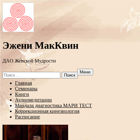
Эжени МакКвин
ДAO Женской Мудрости
Меню
Search
for:
Перейти
Главная
к
Семинары
содержанию
Книги
Аудиомедитации
Мандала диагностика МАРИ ТЕСТ
Коррекционная кинезиология
Расписание