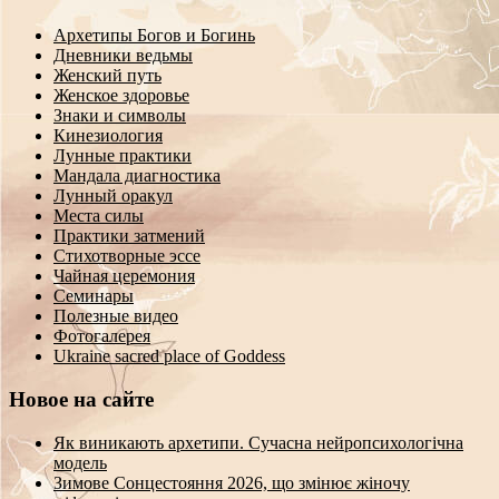
Архетипы Богов и Богинь
Дневники ведьмы
Женский путь
Женское здоровье
Знаки и символы
Кинезиология
Лунные практики
Мандала диагностика
Лунный оракул
Места силы
Практики затмений
Стихотворные эссе
Чайная церемония
Семинары
Полезные видео
Фотогалерея
Ukraine sacred place of Goddess
Новое на сайте
Як виникають архетипи. Сучасна нейропсихологічна
модель
Зимове Сонцестояння 2026, що змінює жіночу