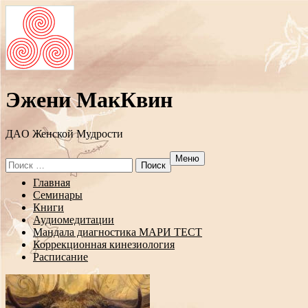
Эжени МакКвин
ДAO Женской Мудрости
Меню
Search
for:
Перейти
Главная
к
Семинары
содержанию
Книги
Аудиомедитации
Мандала диагностика МАРИ ТЕСТ
Коррекционная кинезиология
Расписание