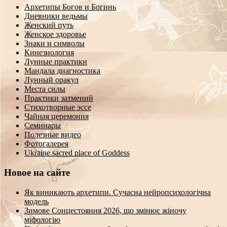
Архетипы Богов и Богинь
Дневники ведьмы
Женский путь
Женское здоровье
Знаки и символы
Кинезиология
Лунные практики
Мандала диагностика
Лунный оракул
Места силы
Практики затмений
Стихотворные эссе
Чайная церемония
Семинары
Полезные видео
Фотогалерея
Ukraine sacred place of Goddess
Новое на сайте
Як виникають архетипи. Сучасна нейропсихологічна
модель
Зимове Сонцестояння 2026, що змінює жіночу
міфологію