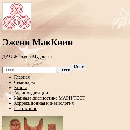
Эжени МакКвин
ДAO Женской Мудрости
Меню
Search
for:
Перейти
Главная
к
Семинары
содержанию
Книги
Аудиомедитации
Мандала диагностика МАРИ ТЕСТ
Коррекционная кинезиология
Расписание