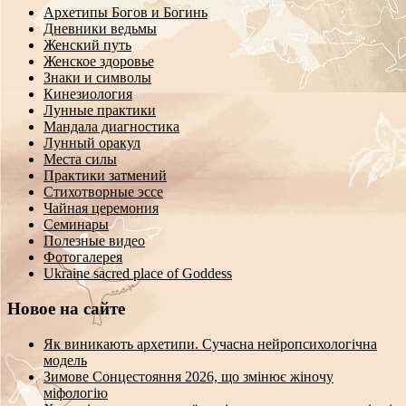
Архетипы Богов и Богинь
Дневники ведьмы
Женский путь
Женское здоровье
Знаки и символы
Кинезиология
Лунные практики
Мандала диагностика
Лунный оракул
Места силы
Практики затмений
Стихотворные эссе
Чайная церемония
Семинары
Полезные видео
Фотогалерея
Ukraine sacred place of Goddess
Новое на сайте
Як виникають архетипи. Сучасна нейропсихологічна
модель
Зимове Сонцестояння 2026, що змінює жіночу
міфологію