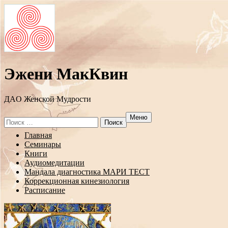
Эжени МакКвин
ДAO Женской Мудрости
Меню
Search
for:
Перейти
Главная
к
Семинары
содержанию
Книги
Аудиомедитации
Мандала диагностика МАРИ ТЕСТ
Коррекционная кинезиология
Расписание