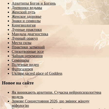
Архетипы Богов и Богинь
Дневники ведьмы
Женский путь
Женское здоровье
Знаки и символы
Кинезиология
Лунные практики
Мандала диагностика
Лунный оракул
Места силы
Практики затмений
Стихотворные эссе
Чайная церемония
Семинары
Полезные видео
Фотогалерея
Ukraine sacred place of Goddess
Новое на сайте
Як виникають архетипи. Сучасна нейропсихологічна
модель
Зимове Сонцестояння 2026, що змінює жіночу
міфологію