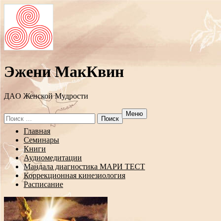
Эжени МакКвин
ДAO Женской Мудрости
Меню
Search
for:
Перейти
Главная
к
Семинары
содержанию
Книги
Аудиомедитации
Мандала диагностика МАРИ ТЕСТ
Коррекционная кинезиология
Расписание