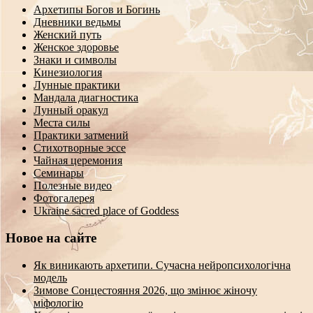
Архетипы Богов и Богинь
Дневники ведьмы
Женский путь
Женское здоровье
Знаки и символы
Кинезиология
Лунные практики
Мандала диагностика
Лунный оракул
Места силы
Практики затмений
Стихотворные эссе
Чайная церемония
Семинары
Полезные видео
Фотогалерея
Ukraine sacred place of Goddess
Новое на сайте
Як виникають архетипи. Сучасна нейропсихологічна
модель
Зимове Сонцестояння 2026, що змінює жіночу
міфологію