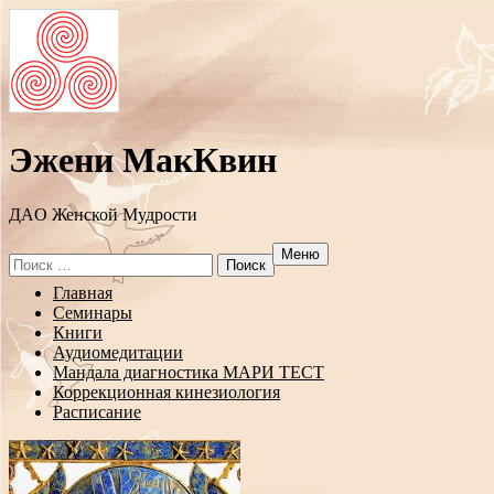
Эжени МакКвин
ДAO Женской Мудрости
Меню
Search
for:
Перейти
Главная
к
Семинары
содержанию
Книги
Аудиомедитации
Мандала диагностика МАРИ ТЕСТ
Коррекционная кинезиология
Расписание