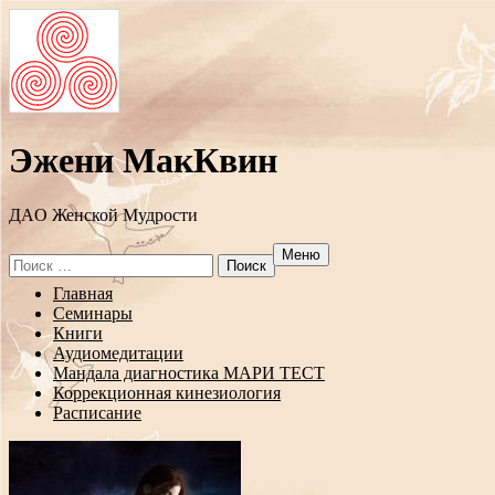
Эжени МакКвин
ДAO Женской Мудрости
Меню
Search
for:
Перейти
Главная
к
Семинары
содержанию
Книги
Аудиомедитации
Мандала диагностика МАРИ ТЕСТ
Коррекционная кинезиология
Расписание