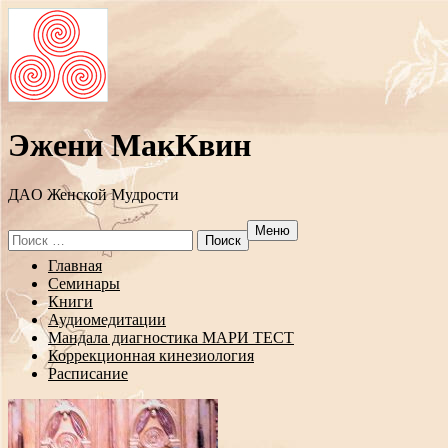
Эжени МакКвин
ДAO Женской Мудрости
Меню
Search
for:
Перейти
Главная
к
Семинары
содержанию
Книги
Аудиомедитации
Мандала диагностика МАРИ ТЕСТ
Коррекционная кинезиология
Расписание