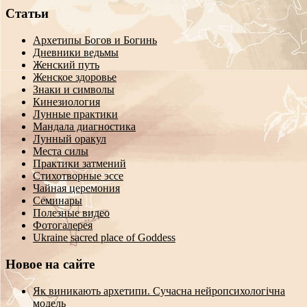
Статьи
Архетипы Богов и Богинь
Дневники ведьмы
Женский путь
Женское здоровье
Знаки и символы
Кинезиология
Лунные практики
Мандала диагностика
Лунный оракул
Места силы
Практики затмений
Стихотворные эссе
Чайная церемония
Семинары
Полезные видео
Фотогалерея
Ukraine sacred place of Goddess
Новое на сайте
Як виникають архетипи. Сучасна нейропсихологічна
модель