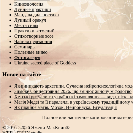
Кинезиология
Лунные практики
Мандала диагностика
Лунный оракул
Места силы
Практики затмений
Стихотворные эссе
Чайная церемония
Семинары
Полезные видео
Фотогалерея
Ukraine sacred place of Goddess
Новое на сайте
Як виникають архетипи. Сучасна нейропсихологічна мод
Зимове Сонцестояння 2026, що змінює жіночу міфологію
Хетські ритуали та українські замовляння — вода, віск і 
Магія Медеї та її паралеллі в українському традиційному 
Як працює магія. Мозок. Нейронаука. Візуалізація
Полное или частичное копирование материа
© 2016 - 2026 Эжени МакКвин®
WEB
-
ITKIN.studio