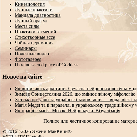
Кинезиология
Лунные практики
Мандала диагностика
Лунный оракул
Места силы
Практики затмений
Стихотворные эссе
Чайная церемония
Семинары
Полезные видео
Фотогалерея
Ukraine sacred place of Goddess
Новое на сайте
Як виникають архетипи. Сучасна нейропсихологічна мод
Зимове Сонцестояння 2026, що змінює жіночу міфологію
Хетські ритуали та українські замовляння — вода, віск і 
Магія Медеї та її паралеллі в українському традиційному 
Як працює магія. Мозок. Нейронаука. Візуалізація
Полное или частичное копирование материа
© 2016 - 2026 Эжени МакКвин®
WEB
-
ITKIN.studio