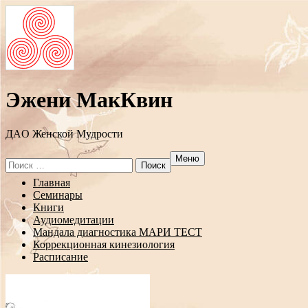
Эжени МакКвин
ДAO Женской Мудрости
Меню
Search
for:
Перейти
Главная
к
Семинары
содержанию
Книги
Аудиомедитации
Мандала диагностика МАРИ ТЕСТ
Коррекционная кинезиология
Расписание