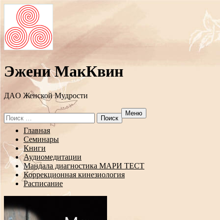
Эжени МакКвин
ДAO Женской Мудрости
Меню
Search
for:
Перейти
Главная
к
Семинары
содержанию
Книги
Аудиомедитации
Мандала диагностика МАРИ ТЕСТ
Коррекционная кинезиология
Расписание