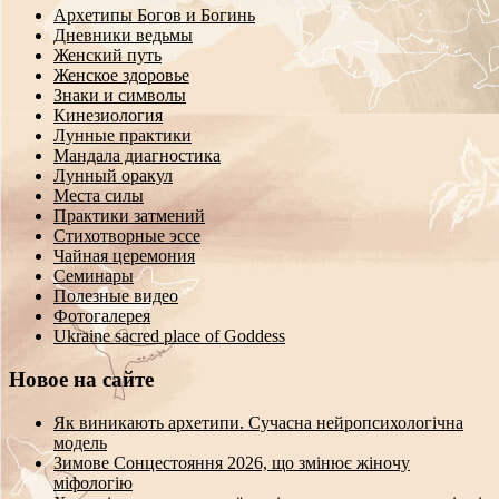
Архетипы Богов и Богинь
Дневники ведьмы
Женский путь
Женское здоровье
Знаки и символы
Кинезиология
Лунные практики
Мандала диагностика
Лунный оракул
Места силы
Практики затмений
Стихотворные эссе
Чайная церемония
Семинары
Полезные видео
Фотогалерея
Ukraine sacred place of Goddess
Новое на сайте
Як виникають архетипи. Сучасна нейропсихологічна
модель
Зимове Сонцестояння 2026, що змінює жіночу
міфологію