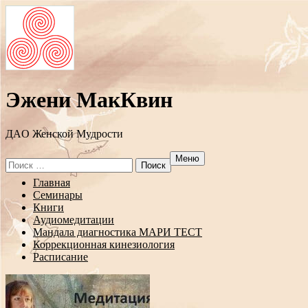
Эжени МакКвин
ДAO Женской Мудрости
Меню
Search
for:
Перейти
Главная
к
Семинары
содержанию
Книги
Аудиомедитации
Мандала диагностика МАРИ ТЕСТ
Коррекционная кинезиология
Расписание