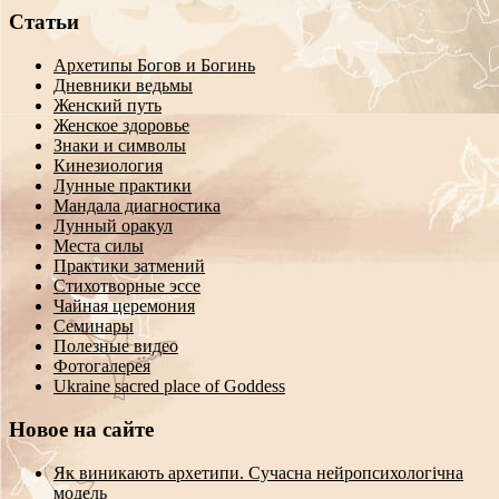
Статьи
Архетипы Богов и Богинь
Дневники ведьмы
Женский путь
Женское здоровье
Знаки и символы
Кинезиология
Лунные практики
Мандала диагностика
Лунный оракул
Места силы
Практики затмений
Стихотворные эссе
Чайная церемония
Семинары
Полезные видео
Фотогалерея
Ukraine sacred place of Goddess
Новое на сайте
Як виникають архетипи. Сучасна нейропсихологічна
модель