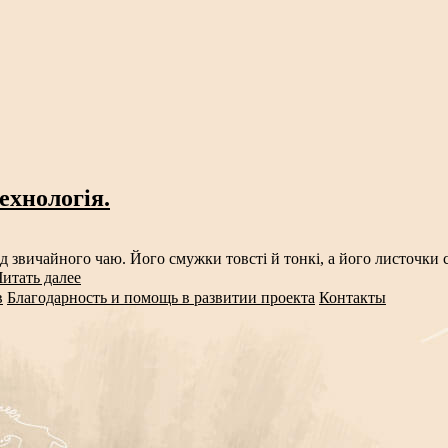
технологія.
д звичайного чаю. Його смужки товсті й тонкі, а його листочки 
Читать далее
в
Благодарность и помощь в развитии проекта
Контакты