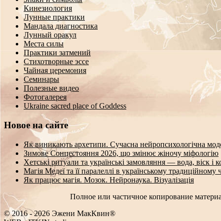
Кинезиология
Лунные практики
Мандала диагностика
Лунный оракул
Места силы
Практики затмений
Стихотворные эссе
Чайная церемония
Семинары
Полезные видео
Фотогалерея
Ukraine sacred place of Goddess
Новое на сайте
Як виникають архетипи. Сучасна нейропсихологічна мод
Зимове Сонцестояння 2026, що змінює жіночу міфологію
Хетські ритуали та українські замовляння — вода, віск і 
Магія Медеї та її паралеллі в українському традиційному 
Як працює магія. Мозок. Нейронаука. Візуалізація
Полное или частичное копирование материа
© 2016 - 2026 Эжени МакКвин®