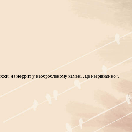
схожі на нефрит у необробленому камені , це незрівнянно”.