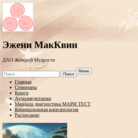
Эжени МакКвин
ДAO Женской Мудрости
Меню
Search
for:
Перейти
Главная
к
Семинары
содержанию
Книги
Аудиомедитации
Мандала диагностика МАРИ ТЕСТ
Коррекционная кинезиология
Расписание