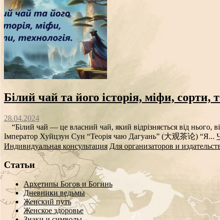
Білий чай та його історія, міфи, сорти, 
28.04.2024
“Білий чай — це власний чай, який відрізняється від нього, ві
Імператор Хуйцзун Сун “Теорія чаю Дагуань” (大观茶论) “Я...
Индивидуальная консультация
Для организаторов и издательст
Статьи
Архетипы Богов и Богинь
Дневники ведьмы
Женский путь
Женское здоровье
Знаки и символы