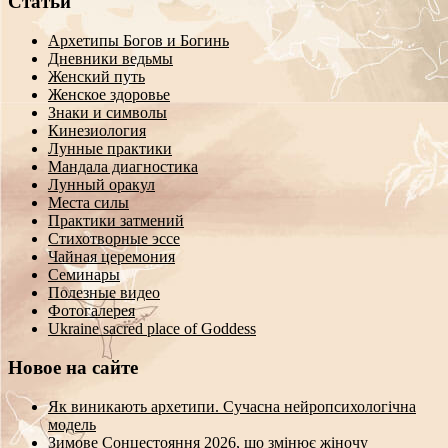
Статьи
Архетипы Богов и Богинь
Дневники ведьмы
Женский путь
Женское здоровье
Знаки и символы
Кинезиология
Лунные практики
Мандала диагностика
Лунный оракул
Места силы
Практики затмений
Стихотворные эссе
Чайная церемония
Семинары
Полезные видео
Фотогалерея
Ukraine sacred place of Goddess
Новое на сайте
Як виникають архетипи. Сучасна нейропсихологічна
модель
Зимове Сонцестояння 2026, що змінює жіночу