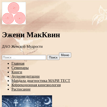
Эжени МакКвин
ДAO Женской Мудрости
Меню
Search
for:
Перейти
Главная
к
Семинары
содержанию
Книги
Аудиомедитации
Мандала диагностика МАРИ ТЕСТ
Коррекционная кинезиология
Расписание