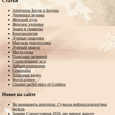
Статьи
Архетипы Богов и Богинь
Дневники ведьмы
Женский путь
Женское здоровье
Знаки и символы
Кинезиология
Лунные практики
Мандала диагностика
Лунный оракул
Места силы
Практики затмений
Стихотворные эссе
Чайная церемония
Семинары
Полезные видео
Фотогалерея
Ukraine sacred place of Goddess
Новое на сайте
Як виникають архетипи. Сучасна нейропсихологічна
модель
Зимове Сонцестояння 2026, що змінює жіночу