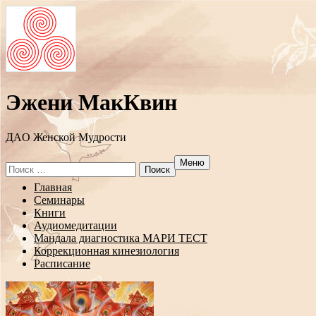
Эжени МакКвин
ДAO Женской Мудрости
Меню
Search
for:
Перейти
Главная
к
Семинары
содержанию
Книги
Аудиомедитации
Мандала диагностика МАРИ ТЕСТ
Коррекционная кинезиология
Расписание