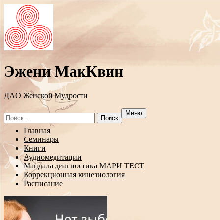
Эжени МакКвин
ДAO Женской Мудрости
Меню
Search
for:
Перейти
Главная
к
Семинары
содержанию
Книги
Аудиомедитации
Мандала диагностика МАРИ ТЕСТ
Коррекционная кинезиология
Расписание