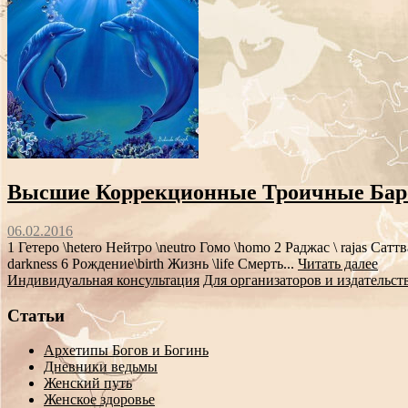
Высшие Коррекционные Троичные Бар
06.02.2016
1 Гетеро \hetero Нейтро \neutro Гомо \homo 2 Раджас \ rajas Сатт
darkness 6 Рождение\birth Жизнь \life Смерть...
Читать далее
Индивидуальная консультация
Для организаторов и издательст
Статьи
Архетипы Богов и Богинь
Дневники ведьмы
Женский путь
Женское здоровье