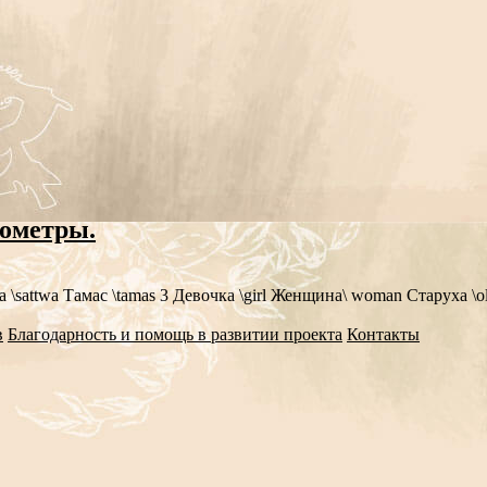
ометры.
ва \sattwa Тамас \tamas 3 Девочка \girl Женщина\ woman Старуха \o
в
Благодарность и помощь в развитии проекта
Контакты