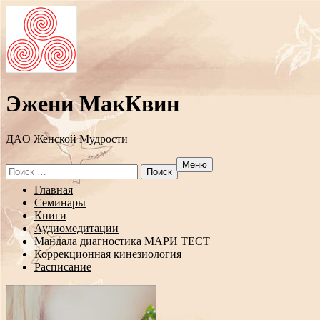
Эжени МакКвин
ДAO Женской Мудрости
Меню
Search
for:
Перейти
Главная
к
Семинары
содержанию
Книги
Аудиомедитации
Мандала диагностика МАРИ ТЕСТ
Коррекционная кинезиология
Расписание