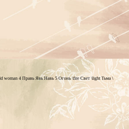
ld woman 4 Правь Явь Навь 5 Огонь \fire Свет \light Тьма \