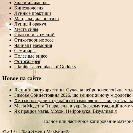
Знаки и символы
Кинезиология
Лунные практики
Мандала диагностика
Лунный оракул
Места силы
Практики затмений
Стихотворные эссе
Чайная церемония
Семинары
Полезные видео
Фотогалерея
Ukraine sacred place of Goddess
Новое на сайте
Як виникають архетипи. Сучасна нейропсихологічна мод
Зимове Сонцестояння 2026, що змінює жіночу міфологію
Хетські ритуали та українські замовляння — вода, віск і 
Магія Медеї та її паралеллі в українському традиційному 
Як працює магія. Мозок. Нейронаука. Візуалізація
Полное или частичное копирование материа
© 2016 - 2026 Эжени МакКвин®