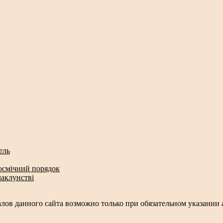
ель
космічний порядок
чаклунстві
лов данного сайта возможно только при обязательном указании а