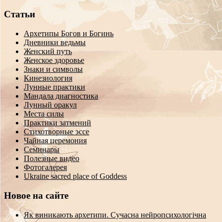
Статьи
Архетипы Богов и Богинь
Дневники ведьмы
Женский путь
Женское здоровье
Знаки и символы
Кинезиология
Лунные практики
Мандала диагностика
Лунный оракул
Места силы
Практики затмений
Стихотворные эссе
Чайная церемония
Семинары
Полезные видео
Фотогалерея
Ukraine sacred place of Goddess
Новое на сайте
Як виникають архетипи. Сучасна нейропсихологічна