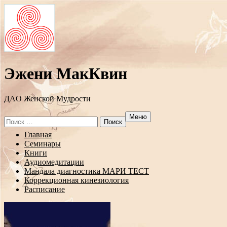
Эжени МакКвин
ДAO Женской Мудрости
Меню
Search
for:
Перейти
Главная
к
Семинары
содержанию
Книги
Аудиомедитации
Мандала диагностика МАРИ ТЕСТ
Коррекционная кинезиология
Расписание