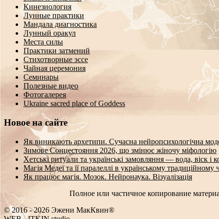
Кинезиология
Лунные практики
Мандала диагностика
Лунный оракул
Места силы
Практики затмений
Стихотворные эссе
Чайная церемония
Семинары
Полезные видео
Фотогалерея
Ukraine sacred place of Goddess
Новое на сайте
Як виникають архетипи. Сучасна нейропсихологічна мод
Зимове Сонцестояння 2026, що змінює жіночу міфологію
Хетські ритуали та українські замовляння — вода, віск і 
Магія Медеї та її паралеллі в українському традиційному 
Як працює магія. Мозок. Нейронаука. Візуалізація
Полное или частичное копирование материа
© 2016 - 2026 Эжени МакКвин®
WE
^
-
ITKIN.studio