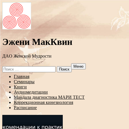
Эжени МакКвин
ДAO Женской Мудрости
Меню
Search
for:
Перейти
Главная
к
Семинары
содержанию
Книги
Аудиомедитации
Мандала диагностика МАРИ ТЕСТ
Коррекционная кинезиология
Расписание