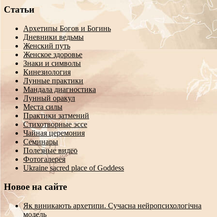
Статьи
Архетипы Богов и Богинь
Дневники ведьмы
Женский путь
Женское здоровье
Знаки и символы
Кинезиология
Лунные практики
Мандала диагностика
Лунный оракул
Места силы
Практики затмений
Стихотворные эссе
Чайная церемония
Семинары
Полезные видео
Фотогалерея
Ukraine sacred place of Goddess
Новое на сайте
Як виникають архетипи. Сучасна нейропсихологічна
модель