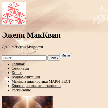
Эжени МакКвин
ДAO Женской Мудрости
Меню
Search
for:
Перейти
Главная
к
Семинары
содержанию
Книги
Аудиомедитации
Мандала диагностика МАРИ ТЕСТ
Коррекционная кинезиология
Расписание