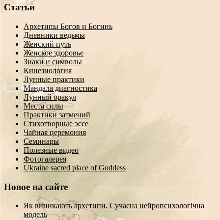
Статьи
Архетипы Богов и Богинь
Дневники ведьмы
Женский путь
Женское здоровье
Знаки и символы
Кинезиология
Лунные практики
Мандала диагностика
Лунный оракул
Места силы
Практики затмений
Стихотворные эссе
Чайная церемония
Семинары
Полезные видео
Фотогалерея
Ukraine sacred place of Goddess
Новое на сайте
Як виникають архетипи. Сучасна нейропсихологічна
модель