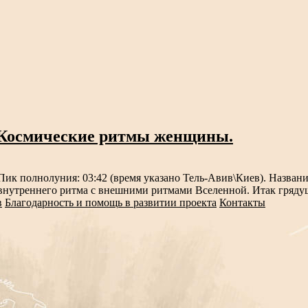
. Космические ритмы женщины.
. Пик полнолуния: 03:42 (время указано Тель-Авив\Киев). Назв
 внутреннего ритма с внешними ритмами Вселенной. Итак гряду
в
Благодарность и помощь в развитии проекта
Контакты