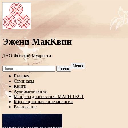
Эжени МакКвин
ДAO Женской Мудрости
Меню
Search
for:
Перейти
Главная
к
Семинары
содержанию
Книги
Аудиомедитации
Мандала диагностика МАРИ ТЕСТ
Коррекционная кинезиология
Расписание