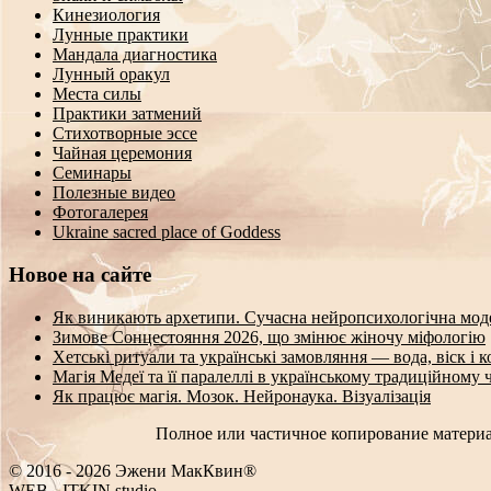
Кинезиология
Лунные практики
Мандала диагностика
Лунный оракул
Места силы
Практики затмений
Стихотворные эссе
Чайная церемония
Семинары
Полезные видео
Фотогалерея
Ukraine sacred place of Goddess
Новое на сайте
Як виникають архетипи. Сучасна нейропсихологічна мод
Зимове Сонцестояння 2026, що змінює жіночу міфологію
Хетські ритуали та українські замовляння — вода, віск і 
Магія Медеї та її паралеллі в українському традиційному 
Як працює магія. Мозок. Нейронаука. Візуалізація
Полное или частичное копирование материа
© 2016 - 2026 Эжени МакКвин®
_
—
B
-
ITKIN.studio