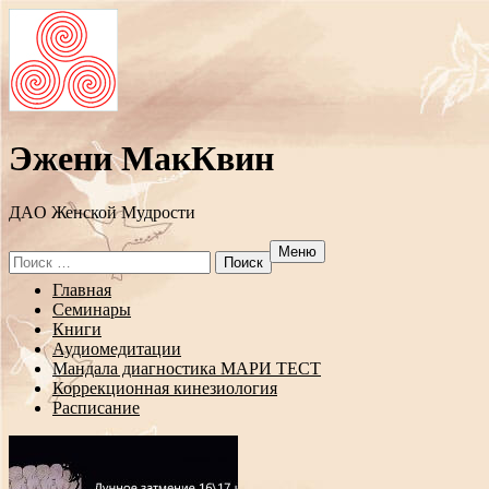
Эжени МакКвин
ДAO Женской Мудрости
Меню
Search
for:
Перейти
Главная
к
Семинары
содержанию
Книги
Аудиомедитации
Мандала диагностика МАРИ ТЕСТ
Коррекционная кинезиология
Расписание