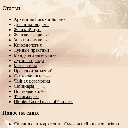
Статьи
Архетипы Богов и Богинь
Дневники ведьмы
Женский путь
Женское здоровье
Знаки и символы
Кинезиология
Лунные практики
Мандала диагностика
Лунный оракул
Места силы
Практики затмений
Стихотворные эссе
Чайная церемония
Семинары
Полезные видео
Фотогалерея
Ukraine sacred place of Goddess
Новое на сайте
Як виникають архетипи. Сучасна нейропсихологічна