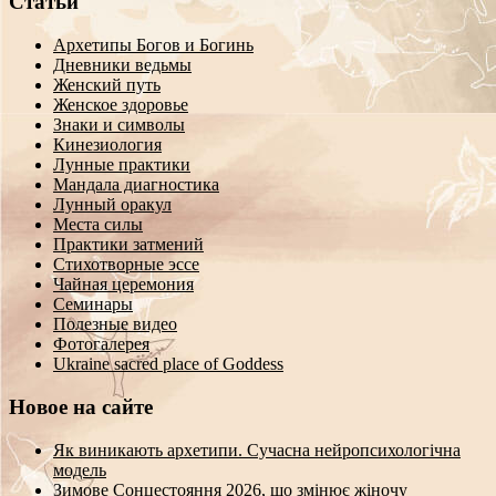
Статьи
Архетипы Богов и Богинь
Дневники ведьмы
Женский путь
Женское здоровье
Знаки и символы
Кинезиология
Лунные практики
Мандала диагностика
Лунный оракул
Места силы
Практики затмений
Стихотворные эссе
Чайная церемония
Семинары
Полезные видео
Фотогалерея
Ukraine sacred place of Goddess
Новое на сайте
Як виникають архетипи. Сучасна нейропсихологічна
модель
Зимове Сонцестояння 2026, що змінює жіночу