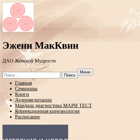
Эжени МакКвин
ДAO Женской Мудрости
Меню
Search
for:
Перейти
Главная
к
Семинары
содержанию
Книги
Аудиомедитации
Мандала диагностика МАРИ ТЕСТ
Коррекционная кинезиология
Расписание