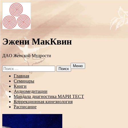
Эжени МакКвин
ДAO Женской Мудрости
Меню
Search
for:
Перейти
Главная
к
Семинары
содержанию
Книги
Аудиомедитации
Мандала диагностика МАРИ ТЕСТ
Коррекционная кинезиология
Расписание