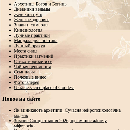
Архетипы Богов и Богинь
Дневники ведьмы
Женский путь
Женское здоровье
Знаки и символы
Кинезиология
Лунные практики
Мандала диагностика
Лунный оракул
Места силы
Практики затмений
Стихотворные эссе
Чайная церемония
Семинары
Полезные видео
Фотогалерея
Ukraine sacred place of Goddess
Новое на сайте
Як виникають архетипи. Сучасна нейропсихологічна
модель
Зимове Сонцестояння 2026, що змінює жіночу
міфологію