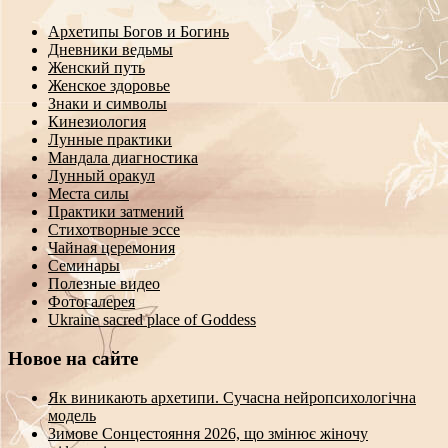
Архетипы Богов и Богинь
Дневники ведьмы
Женский путь
Женское здоровье
Знаки и символы
Кинезиология
Лунные практики
Мандала диагностика
Лунный оракул
Места силы
Практики затмений
Стихотворные эссе
Чайная церемония
Семинары
Полезные видео
Фотогалерея
Ukraine sacred place of Goddess
Новое на сайте
Як виникають архетипи. Сучасна нейропсихологічна
модель
Зимове Сонцестояння 2026, що змінює жіночу