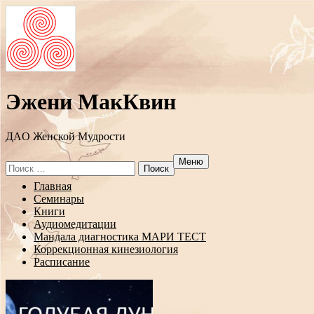
Эжени МакКвин
ДAO Женской Мудрости
Меню
Search
for:
Перейти
Главная
к
Семинары
содержанию
Книги
Аудиомедитации
Мандала диагностика МАРИ ТЕСТ
Коррекционная кинезиология
Расписание