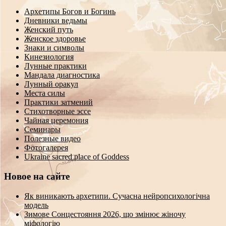
Архетипы Богов и Богинь
Дневники ведьмы
Женский путь
Женское здоровье
Знаки и символы
Кинезиология
Лунные практики
Мандала диагностика
Лунный оракул
Места силы
Практики затмений
Стихотворные эссе
Чайная церемония
Семинары
Полезные видео
Фотогалерея
Ukraine sacred place of Goddess
Новое на сайте
Як виникають архетипи. Сучасна нейропсихологічна
модель
Зимове Сонцестояння 2026, що змінює жіночу
міфологію