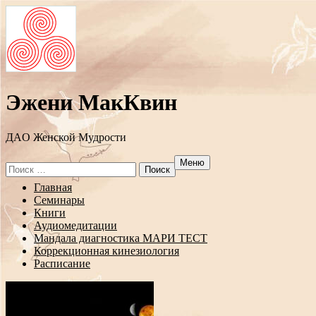
Эжени МакКвин
ДAO Женской Мудрости
Меню
Search
for:
Перейти
Главная
к
Семинары
содержанию
Книги
Аудиомедитации
Мандала диагностика МАРИ ТЕСТ
Коррекционная кинезиология
Расписание