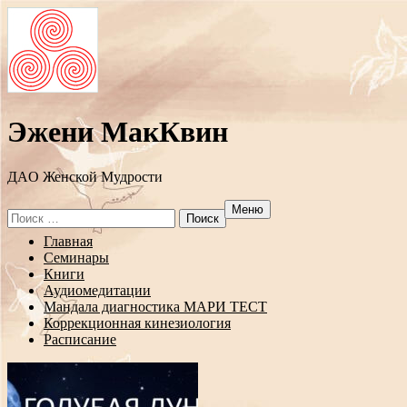
Эжени МакКвин
ДAO Женской Мудрости
Меню
Search
for:
Перейти
Главная
к
Семинары
содержанию
Книги
Аудиомедитации
Мандала диагностика МАРИ ТЕСТ
Коррекционная кинезиология
Расписание