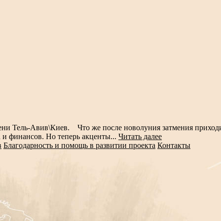
емени Тель-Авив\Киев. Что же после новолуния затмения приход
 и финансов. Но теперь акценты...
Читать далее
в
Благодарность и помощь в развитии проекта
Контакты