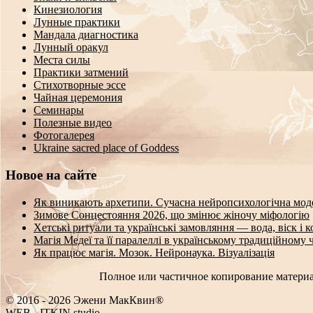
Кинезиология
Лунные практики
Мандала диагностика
Лунный оракул
Места силы
Практики затмений
Стихотворные эссе
Чайная церемония
Семинары
Полезные видео
Фотогалерея
Ukraine sacred place of Goddess
Новое на сайте
Як виникають архетипи. Сучасна нейропсихологічна мод
Зимове Сонцестояння 2026, що змінює жіночу міфологію
Хетські ритуали та українські замовляння — вода, віск і 
Магія Медеї та її паралеллі в українському традиційному 
Як працює магія. Мозок. Нейронаука. Візуалізація
Полное или частичное копирование материа
© 2016 - 2026 Эжени МакКвин®
W
<
B
-
ITKIN.studio